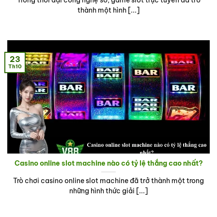
Trong thời đại công nghệ số, game slot trực tuyến đã trở
thành một hình [...]
23
Th10
Casino online slot machine nào có tỷ lệ thắng cao nhất?
Trò chơi casino online slot machine đã trở thành một trong
những hình thức giải [...]