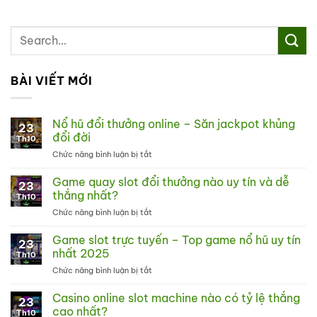
BÀI VIẾT MỚI
Nổ hũ đổi thưởng online – Săn jackpot khủng
23
đổi đời
Th10
Chức năng bình luận bị tắt
ở
Nổ
hũ
Game quay slot đổi thưởng nào uy tín và dễ
23
đổi
thắng nhất?
Th10
thưởng
Chức năng bình luận bị tắt
ở
online
Game
–
quay
Game slot trực tuyến – Top game nổ hũ uy tín
Săn
23
slot
jackpot
nhất 2025
Th10
đổi
khủng
Chức năng bình luận bị tắt
ở
thưởng
đổi
Game
nào
đời
slot
Casino online slot machine nào có tỷ lệ thắng
uy
23
trực
tín
cao nhất?
Th10