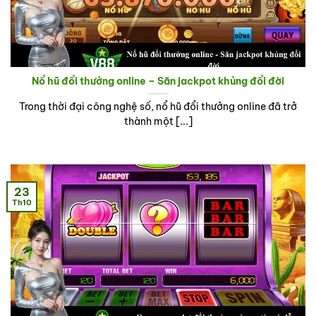
Nổ hũ đổi thưởng online – Săn jackpot khủng đổi đời
Trong thời đại công nghệ số, nổ hũ đổi thưởng online đã trở
thành một [...]
23
Th10