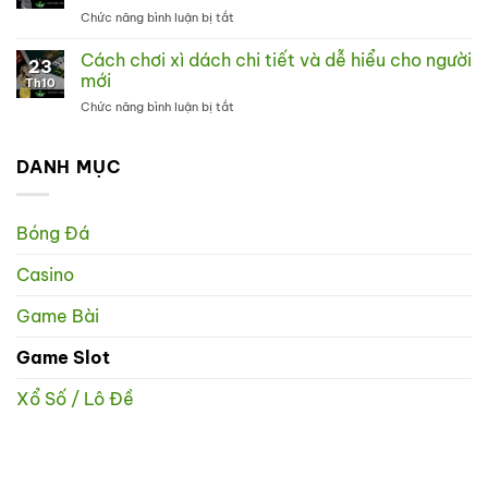
tuyến
và
Chức năng bình luận bị tắt
ở
–
dễ
Casino
Top
thắng
online
Cách chơi xì dách chi tiết và dễ hiểu cho người
game
nhất?
23
slot
nổ
mới
Th10
machine
hũ
Chức năng bình luận bị tắt
ở
nào
uy
Cách
có
tín
chơi
tỷ
nhất
xì
DANH MỤC
lệ
2025
dách
thắng
chi
cao
tiết
nhất?
Bóng Đá
và
dễ
Casino
hiểu
cho
người
Game Bài
mới
Game Slot
Xổ Số / Lô Đề