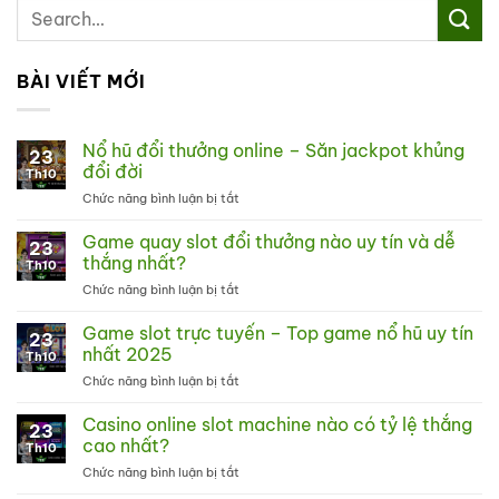
BÀI VIẾT MỚI
Nổ hũ đổi thưởng online – Săn jackpot khủng
23
đổi đời
Th10
Chức năng bình luận bị tắt
ở
Nổ
hũ
Game quay slot đổi thưởng nào uy tín và dễ
23
đổi
thắng nhất?
Th10
thưởng
Chức năng bình luận bị tắt
ở
online
Game
–
quay
Game slot trực tuyến – Top game nổ hũ uy tín
Săn
23
slot
jackpot
nhất 2025
Th10
đổi
khủng
Chức năng bình luận bị tắt
ở
thưởng
đổi
Game
nào
đời
slot
Casino online slot machine nào có tỷ lệ thắng
uy
23
trực
tín
cao nhất?
Th10
tuyến
và
Chức năng bình luận bị tắt
ở
–
dễ
Casino
Top
thắng