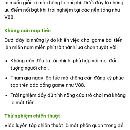
ai muốn giải trí mà không lo chi phí. Dưới đây là những
ưu điểm nổi bật khi trải nghiệm tại các nền tảng như
V88.
Không cần nạp tiền
Dưới đây là những lý do khiến việc chơi game bài tiến
lên miền nam miễn phí trở thành lựa chọn tuyệt vời:
Không cần đầu tư tài chính, phù hợp với mọi đối
tượng người chơi.
Tham gia ngay lập tức mà không cần đăng ký phức
tạp trên các cổng game như V88.
Trải nghiệm đầy đủ tính năng của trò chơi mà không
lo mất tiền.
Thử nghiệm chiến thuật
Việc luyện tập chiến thuật là một phần quan trọng để