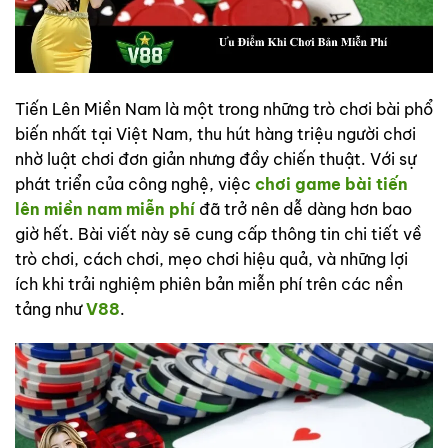
Tiến Lên Miền Nam là một trong những trò chơi bài phổ
biến nhất tại Việt Nam, thu hút hàng triệu người chơi
nhờ luật chơi đơn giản nhưng đầy chiến thuật. Với sự
phát triển của công nghệ, việc
chơi game bài tiến
lên miền nam miễn phí
đã trở nên dễ dàng hơn bao
giờ hết. Bài viết này sẽ cung cấp thông tin chi tiết về
trò chơi, cách chơi, mẹo chơi hiệu quả, và những lợi
ích khi trải nghiệm phiên bản miễn phí trên các nền
tảng như
V88
.