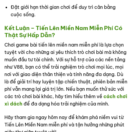
Đặt giới hạn thời gian chơi để duy trì cân bằng
cuộc sống.
Kết Luận – Tiến Lên Miền Nam Miễn Phí Có
Thật Sự Hấp Dẫn?
Chơi game bài tiến lên miền nam miễn phí là lựa chọn
tuyệt vời cho những ai yêu thích trò chơi bài mà không
muốn đầu tư tài chính. Với sự hỗ trợ của các nền tảng
như V88, bạn có thể trải nghiệm trò chơi mọi lúc, mọi
nơi với giao diện thân thiện và tính năng đa dạng. Dù
là để giải trí hay luyện tập chiến thuật, phiên bản miễn
phí vẫn mang lại giá trị lớn. Nếu bạn muốn thử sức với
các trò chơi bài khác, hãy tìm hiểu thêm về
cách chơi
xì dách
để đa dạng hóa trải nghiệm của mình.
Hãy tham gia ngay hôm nay để khám phá niềm vui từ
Tiến Lên Miền Nam miễn phí và tận hưởng những phút
giây thư giãn tuyệt vời!