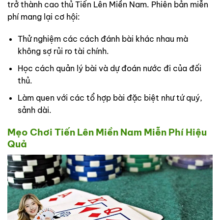
trở thành cao thủ Tiến Lên Miền Nam. Phiên bản miễn
phí mang lại cơ hội:
Thử nghiệm các cách đánh bài khác nhau mà
không sợ rủi ro tài chính.
Học cách quản lý bài và dự đoán nước đi của đối
thủ.
Làm quen với các tổ hợp bài đặc biệt như tứ quý,
sảnh dài.
Mẹo Chơi Tiến Lên Miền Nam Miễn Phí Hiệu
Quả